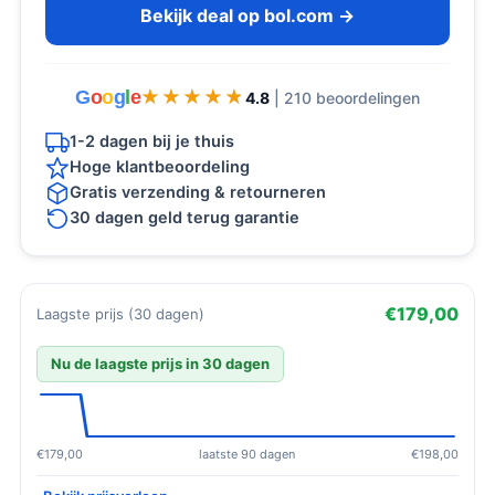
Bekijk deal op bol.com →
G
o
o
g
l
e
★★★★★
★★★★★
4.8
| 210 beoordelingen
1-2 dagen bij je thuis
Hoge klantbeoordeling
Gratis verzending & retourneren
30 dagen geld terug garantie
€179,00
Laagste prijs (30 dagen)
Nu de laagste prijs in 30 dagen
€179,00
laatste 90 dagen
€198,00