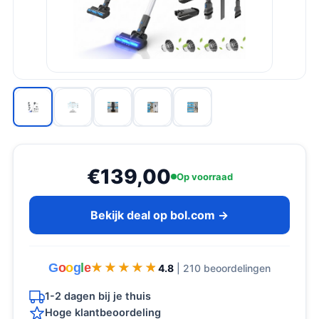
€139,00
Op voorraad
Bekijk deal op bol.com →
G
o
o
g
l
e
★★★★★
★★★★★
4.8
| 210 beoordelingen
1-2 dagen bij je thuis
Hoge klantbeoordeling