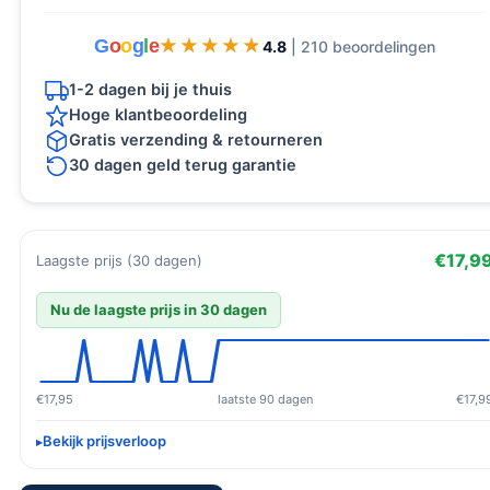
G
o
o
g
l
e
★★★★★
★★★★★
4.8
| 210 beoordelingen
1-2 dagen bij je thuis
Hoge klantbeoordeling
Gratis verzending & retourneren
30 dagen geld terug garantie
€17,9
Laagste prijs (30 dagen)
Nu de laagste prijs in 30 dagen
€17,95
laatste 90 dagen
€17,9
Bekijk prijsverloop