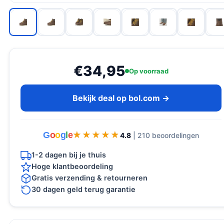
€34,95
Op voorraad
Bekijk deal op bol.com →
G
o
o
g
l
e
★★★★★
★★★★★
4.8
| 210 beoordelingen
1-2 dagen bij je thuis
Hoge klantbeoordeling
Gratis verzending & retourneren
30 dagen geld terug garantie