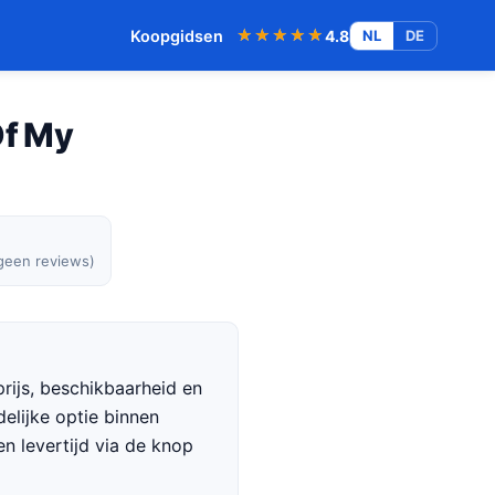
★★★★★
★★★★★
Koopgidsen
4.8
NL
DE
Of My
 geen reviews)
rijs, beschikbaarheid en
delijke optie binnen
en levertijd via de knop