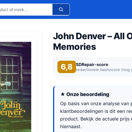
John Denver – All 
Memories
SDRepair-score
6,8
redactionele basisscore (nog
★ Onze beoordeling
Op basis van onze analyse van p
klantbeoordelingen is dit een re
product. Bekijk de actuele prijs 
hiernaast.