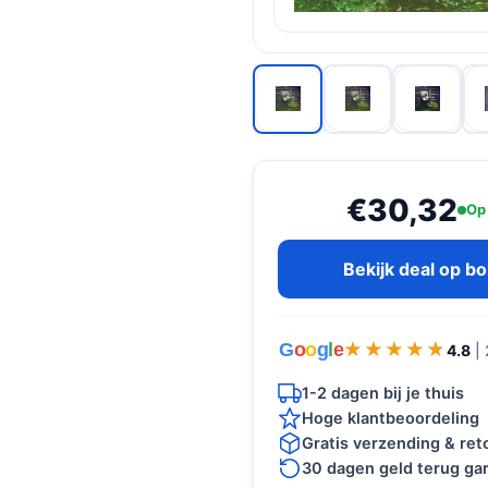
€30,32
Op
Bekijk deal op b
G
o
o
g
l
e
★★★★★
★★★★★
4.8
|
1-2 dagen bij je thuis
Hoge klantbeoordeling
Gratis verzending & re
30 dagen geld terug gar