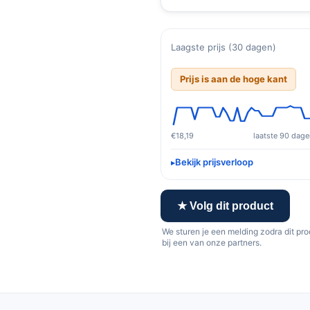
Laagste prijs (30 dagen)
Prijs is aan de hoge kant
€18,19
laatste 90 dage
Bekijk prijsverloop
★ Volg dit product
We sturen je een melding zodra dit pr
bij een van onze partners.