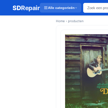
SD
Repair
Alle categorieën
Home
› producten