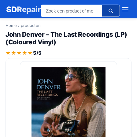
SD
Repair
Home
› producten
John Denver – The Last Recordings (LP)
(Coloured Vinyl)
★★★★★
★★★★★
5/5