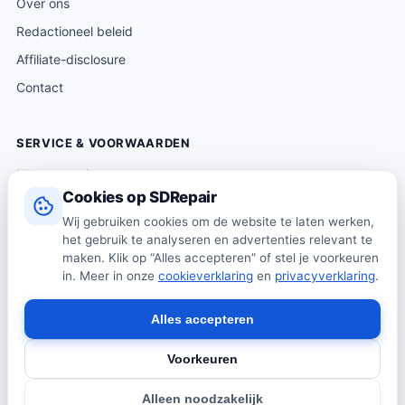
Over ons
Redactioneel beleid
Affiliate-disclosure
Contact
SERVICE & VOORWAARDEN
Klantenservice
Cookies op SDRepair
Verzending & levering
Wij gebruiken cookies om de website te laten werken,
Retourneren
het gebruik te analyseren en advertenties relevant te
Algemene voorwaarden
maken. Klik op “Alles accepteren” of stel je voorkeuren
in. Meer in onze
cookieverklaring
en
privacyverklaring
.
Privacybeleid
Cookiebeleid
Alles accepteren
Voorkeuren
© 2026 SDRepair · Onafhankelijk vergelijkingsplatform · Wij
Alleen noodzakelijk
verkopen zelf geen producten · Alle prijzen onder voorbehoud.