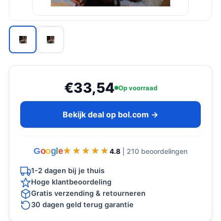
€33,54
Op voorraad
Bekijk deal op bol.com →
G
o
o
g
l
e
★★★★★
★★★★★
4.8
| 210 beoordelingen
1-2 dagen bij je thuis
Hoge klantbeoordeling
Gratis verzending & retourneren
30 dagen geld terug garantie