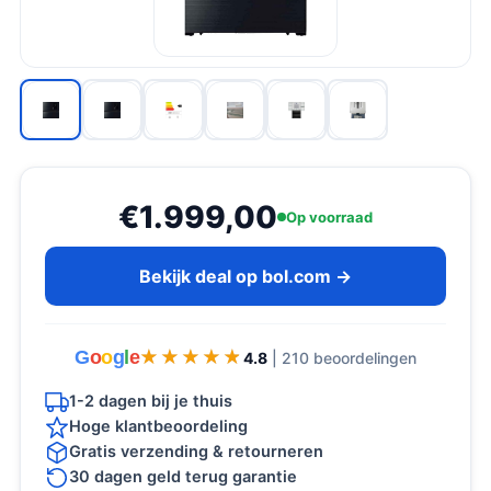
€1.999,00
Op voorraad
Bekijk deal op bol.com →
G
o
o
g
l
e
★★★★★
★★★★★
4.8
| 210 beoordelingen
1-2 dagen bij je thuis
Hoge klantbeoordeling
Gratis verzending & retourneren
30 dagen geld terug garantie