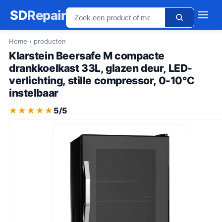
SD
Repair
Home
› producten
Klarstein Beersafe M compacte
drankkoelkast 33L, glazen deur, LED-
verlichting, stille compressor, 0-10°C
instelbaar
★★★★★
★★★★★
5/5