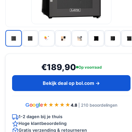
€189,90
Op voorraad
Bekijk deal op bol.com →
G
o
o
g
l
e
★★★★★
★★★★★
4.8
| 210 beoordelingen
1-2 dagen bij je thuis
Hoge klantbeoordeling
Gratis verzending & retourneren