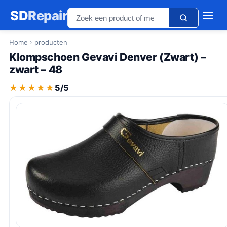
SD
Repair
Home
› producten
Klompschoen Gevavi Denver (Zwart) –
zwart – 48
★★★★★
★★★★★
5/5