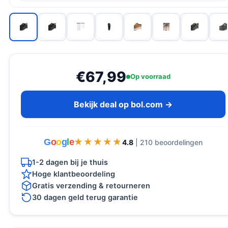
€67,99
Op voorraad
Bekijk deal op bol.com →
G
o
o
g
l
e
★★★★★
★★★★★
4.8
| 210 beoordelingen
1-2 dagen bij je thuis
Hoge klantbeoordeling
Gratis verzending & retourneren
30 dagen geld terug garantie