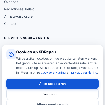
Over ons
Redactioneel beleid
Affiliate-disclosure
Contact
SERVICE & VOORWAARDEN
Klantenservice
Cookies op SDRepair
Verzending & levering
Wij gebruiken cookies om de website te laten werken,
Retourneren
het gebruik te analyseren en advertenties relevant te
Algemene voorwaarden
maken. Klik op “Alles accepteren” of stel je voorkeuren
in. Meer in onze
cookieverklaring
en
privacyverklaring
.
Privacybeleid
Cookiebeleid
Alles accepteren
Voorkeuren
© 2026 SDRepair · Onafhankelijk vergelijkingsplatform · Wij
Alleen noodzakelijk