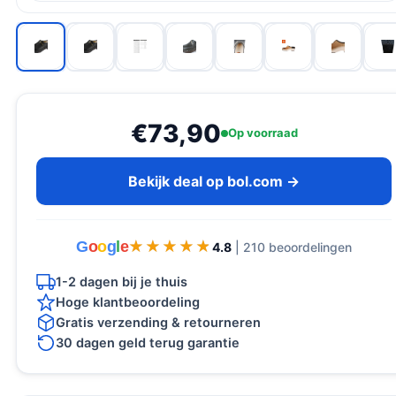
€73,90
Op voorraad
Bekijk deal op bol.com →
G
o
o
g
l
e
★★★★★
★★★★★
4.8
| 210 beoordelingen
1-2 dagen bij je thuis
Hoge klantbeoordeling
Gratis verzending & retourneren
30 dagen geld terug garantie