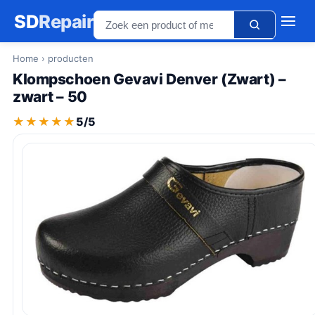
SD
Repair
Home
› producten
Klompschoen Gevavi Denver (Zwart) –
zwart – 50
★★★★★
★★★★★
5/5