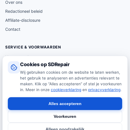
Over ons
Redactioneel beleid
Affiliate-disclosure
Contact
SERVICE & VOORWAARDEN
Klantenservice
Cookies op SDRepair
Verzending & levering
Wij gebruiken cookies om de website te laten werken,
Retourneren
het gebruik te analyseren en advertenties relevant te
Algemene voorwaarden
maken. Klik op “Alles accepteren” of stel je voorkeuren
in. Meer in onze
cookieverklaring
en
privacyverklaring
.
Privacybeleid
Cookiebeleid
Alles accepteren
Voorkeuren
© 2026 SDRepair · Onafhankelijk vergelijkingsplatform · Wij
Alleen noodzakelijk