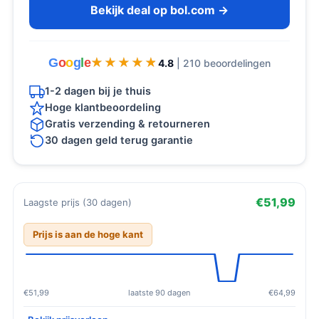
Bekijk deal op bol.com →
G
o
o
g
l
e
★★★★★
★★★★★
4.8
| 210 beoordelingen
1-2 dagen bij je thuis
Hoge klantbeoordeling
Gratis verzending & retourneren
30 dagen geld terug garantie
€51,99
Laagste prijs (30 dagen)
Prijs is aan de hoge kant
€51,99
laatste 90 dagen
€64,99