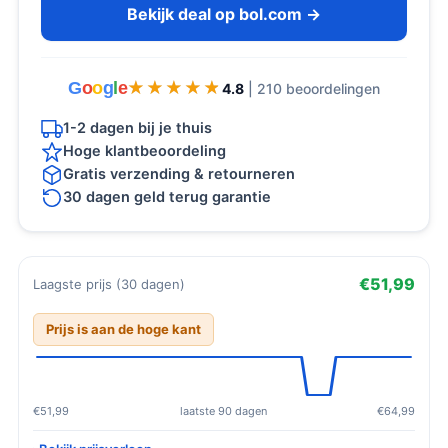
Bekijk deal op bol.com →
G
o
o
g
l
e
★★★★★
★★★★★
4.8
| 210 beoordelingen
1-2 dagen bij je thuis
Hoge klantbeoordeling
Gratis verzending & retourneren
30 dagen geld terug garantie
€51,99
Laagste prijs (30 dagen)
Prijs is aan de hoge kant
€51,99
laatste 90 dagen
€64,99