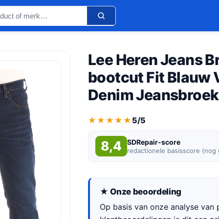
Lee Heren Jeans B
bootcut Fit Blauw
Denim Jeansbroek
★★★★★
★★★★★
5/5
SDRepair-score
8,4
redactionele basisscore (nog
★ Onze beoordeling
Op basis van onze analyse van p