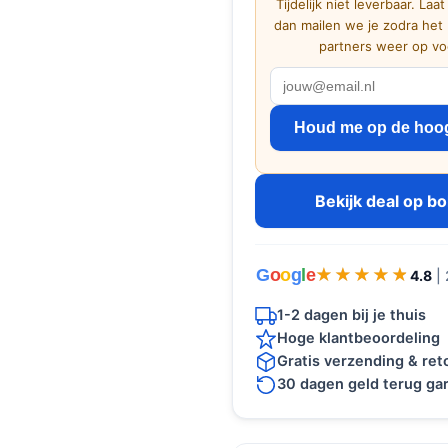
Tijdelijk niet leverbaar. Laat
dan mailen we je zodra het 
partners weer op voo
Houd me op de hoo
Bekijk deal op b
G
o
o
g
l
e
★★★★★
★★★★★
4.8
|
1-2 dagen bij je thuis
Hoge klantbeoordeling
Gratis verzending & re
30 dagen geld terug gar