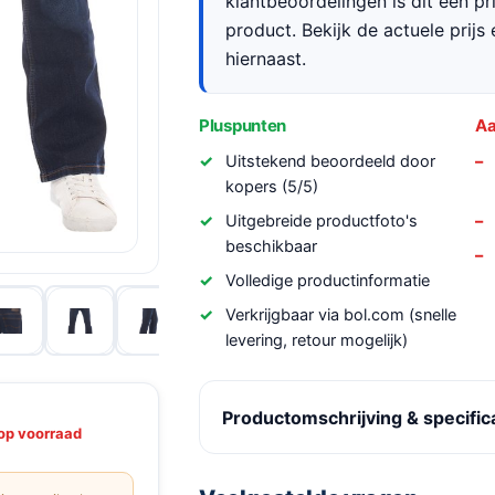
klantbeoordelingen is dit een p
product. Bekijk de actuele prijs 
hiernaast.
Pluspunten
Aa
Uitstekend beoordeeld door
kopers (5/5)
Uitgebreide productfoto's
beschikbaar
Volledige productinformatie
Verkrijgbaar via bol.com (snelle
levering, retour mogelijk)
Productomschrijving & specific
op voorraad