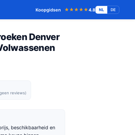
★★★★★
★★★★★
Koopgidsen
4.8
NL
DE
roeken Denver
 Volwassenen
 geen reviews)
rijs, beschikbaarheid en