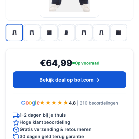
€64,99
Op voorraad
Bekijk deal op bol.com →
G
o
o
g
l
e
★★★★★
★★★★★
4.8
| 210 beoordelingen
1-2 dagen bij je thuis
Hoge klantbeoordeling
Gratis verzending & retourneren
30 dagen geld terug garantie