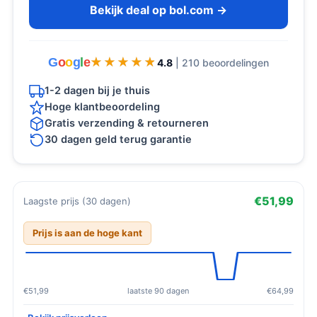
Bekijk deal op bol.com →
G
o
o
g
l
e
★★★★★
★★★★★
4.8
| 210 beoordelingen
1-2 dagen bij je thuis
Hoge klantbeoordeling
Gratis verzending & retourneren
30 dagen geld terug garantie
€51,99
Laagste prijs (30 dagen)
Prijs is aan de hoge kant
€51,99
laatste 90 dagen
€64,99