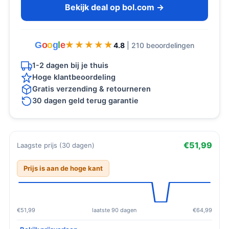
Bekijk deal op bol.com →
G
o
o
g
l
e
★★★★★
★★★★★
4.8
| 210 beoordelingen
1-2 dagen bij je thuis
Hoge klantbeoordeling
Gratis verzending & retourneren
30 dagen geld terug garantie
€51,99
Laagste prijs (30 dagen)
Prijs is aan de hoge kant
€51,99
laatste 90 dagen
€64,99