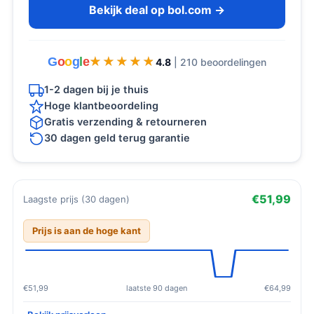
Bekijk deal op bol.com →
G
o
o
g
l
e
★★★★★
★★★★★
4.8
| 210 beoordelingen
1-2 dagen bij je thuis
Hoge klantbeoordeling
Gratis verzending & retourneren
30 dagen geld terug garantie
€51,99
Laagste prijs (30 dagen)
Prijs is aan de hoge kant
€51,99
laatste 90 dagen
€64,99