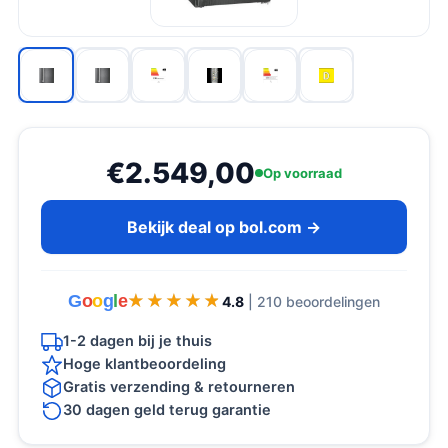
€2.549,00
Op voorraad
Bekijk deal op bol.com →
G
o
o
g
l
e
★★★★★
★★★★★
4.8
| 210 beoordelingen
1-2 dagen bij je thuis
Hoge klantbeoordeling
Gratis verzending & retourneren
30 dagen geld terug garantie