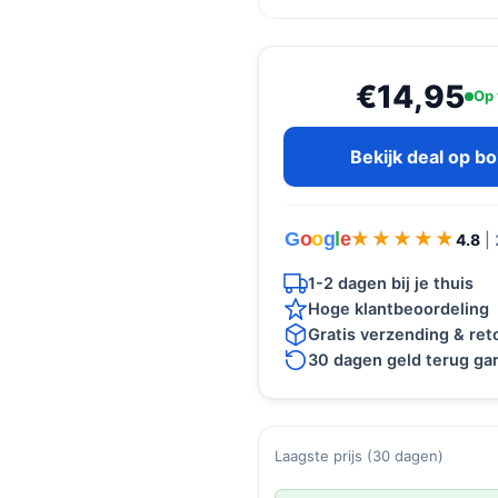
€14,95
Op 
Bekijk deal op b
G
o
o
g
l
e
★★★★★
★★★★★
4.8
|
1-2 dagen bij je thuis
Hoge klantbeoordeling
Gratis verzending & re
30 dagen geld terug gar
Laagste prijs (30 dagen)