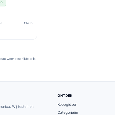
en
en
€14,95
oduct weer beschikbaar is
ONTDEK
Koopgidsen
ronica. Wij testen en
Categorieën