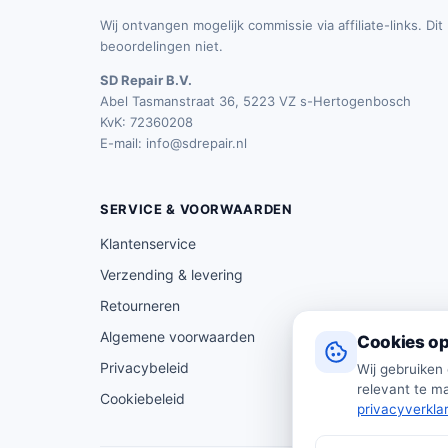
Wij ontvangen mogelijk commissie via affiliate-links. Di
beoordelingen niet.
SD Repair B.V.
Abel Tasmanstraat 36, 5223 VZ s-Hertogenbosch
KvK: 72360208
E-mail:
info@sdrepair.nl
SERVICE & VOORWAARDEN
Klantenservice
Verzending & levering
Retourneren
Algemene voorwaarden
Cookies op
Privacybeleid
Wij gebruiken
relevant te ma
Cookiebeleid
privacyverkla