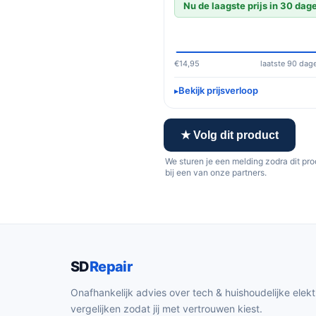
Nu de laagste prijs in 30 dag
€14,95
laatste 90 dag
Bekijk prijsverloop
★ Volg dit product
We sturen je een melding zodra dit pr
bij een van onze partners.
SD
Repair
Onafhankelijk advies over tech & huishoudelijke elekt
vergelijken zodat jij met vertrouwen kiest.