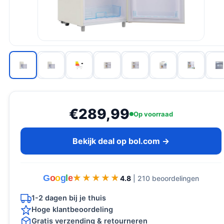
€289,99
Op voorraad
Bekijk deal op bol.com →
G
o
o
g
l
e
★★★★★
★★★★★
4.8
| 210 beoordelingen
1-2 dagen bij je thuis
Hoge klantbeoordeling
Gratis verzending & retourneren