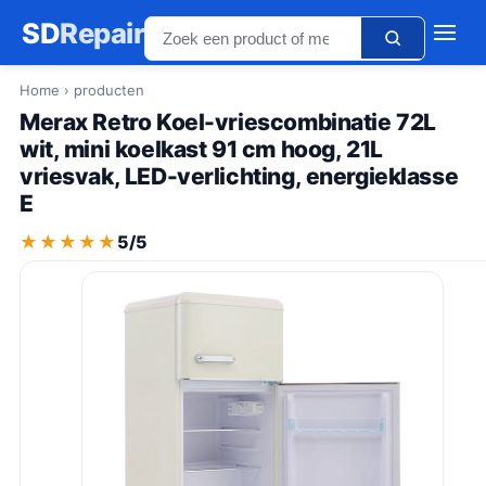
SD
Repair
Home
› producten
Merax Retro Koel-vriescombinatie 72L
wit, mini koelkast 91 cm hoog, 21L
vriesvak, LED-verlichting, energieklasse
E
★★★★★
★★★★★
5/5