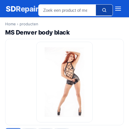
SD
Repair
Home
› producten
MS Denver body black