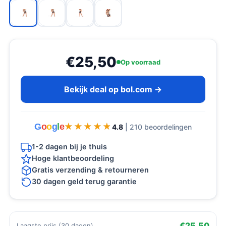
€25,50
Op voorraad
Bekijk deal op bol.com →
G
o
o
g
l
e
★★★★★
★★★★★
4.8
| 210 beoordelingen
1-2 dagen bij je thuis
Hoge klantbeoordeling
Gratis verzending & retourneren
30 dagen geld terug garantie
€25,50
Laagste prijs (30 dagen)