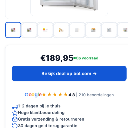
€189,95
Op voorraad
Bekijk deal op bol.com →
G
o
o
g
l
e
★★★★★
★★★★★
4.8
| 210 beoordelingen
1-2 dagen bij je thuis
Hoge klantbeoordeling
Gratis verzending & retourneren
30 dagen geld terug garantie