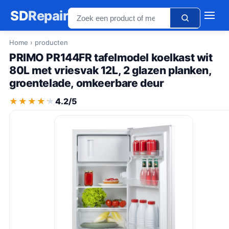
SD
Repair
Home
› producten
PRIMO PR144FR tafelmodel koelkast wit
80L met vriesvak 12L, 2 glazen planken,
groentelade, omkeerbare deur
★★★★★
★★★★★
4.2/5