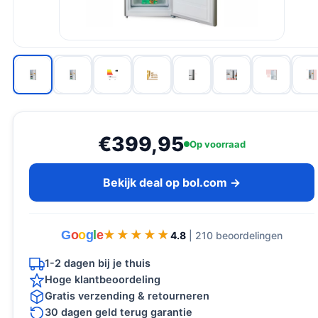
€399,95
Op voorraad
Bekijk deal op bol.com →
G
o
o
g
l
e
★★★★★
★★★★★
4.8
| 210 beoordelingen
1-2 dagen bij je thuis
Hoge klantbeoordeling
Gratis verzending & retourneren
30 dagen geld terug garantie