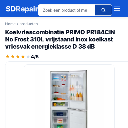
SD
Repair
Home
› producten
Koelvriescombinatie PRIMO PR184CIN
No Frost 310L vrijstaand inox koelkast
vriesvak energieklasse D 38 dB
★★★★★
★★★★★
4/5