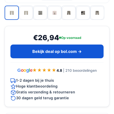
€26,94
Op voorraad
Bekijk deal op bol.com →
G
o
o
g
l
e
★★★★★
★★★★★
4.8
| 210 beoordelingen
1-2 dagen bij je thuis
Hoge klantbeoordeling
Gratis verzending & retourneren
30 dagen geld terug garantie