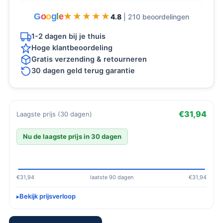
G
o
o
g
l
e
★★★★★
★★★★★
4.8
| 210 beoordelingen
1-2 dagen bij je thuis
Hoge klantbeoordeling
Gratis verzending & retourneren
30 dagen geld terug garantie
€31,94
Laagste prijs (30 dagen)
Nu de laagste prijs in 30 dagen
€31,94
laatste 90 dagen
€31,94
Bekijk prijsverloop