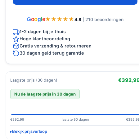
G
o
o
g
l
e
★★★★★
★★★★★
4.8
| 210 beoordelingen
1-2 dagen bij je thuis
Hoge klantbeoordeling
Gratis verzending & retourneren
30 dagen geld terug garantie
€392,9
Laagste prijs (30 dagen)
Nu de laagste prijs in 30 dagen
€392,99
laatste 90 dagen
€392,9
Bekijk prijsverloop