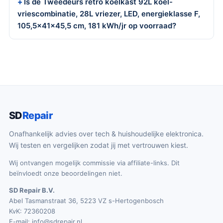
Is de Tweedeurs retro koelkast 92L koel-
vriescombinatie, 28L vriezer, LED, energieklasse F,
105,5x41x45,5 cm, 181 kWh/jr op voorraad?
SD
Repair
Onafhankelijk advies over tech & huishoudelijke elektronica.
Wij testen en vergelijken zodat jij met vertrouwen kiest.
Wij ontvangen mogelijk commissie via affiliate-links. Dit
beïnvloedt onze beoordelingen niet.
SD Repair B.V.
Abel Tasmanstraat 36, 5223 VZ s-Hertogenbosch
KvK: 72360208
E-mail:
info@sdrepair.nl