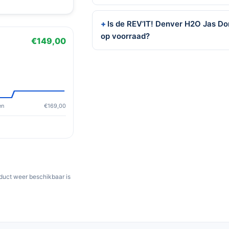
Is de REV’IT! Denver H2O Jas Do
op voorraad?
€149,00
en
€169,00
oduct weer beschikbaar is