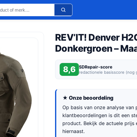
REV’IT! Denver H2
Donkergroen – Maat
SDRepair-score
8,6
redactionele basisscore (nog
★ Onze beoordeling
Op basis van onze analyse van p
klantbeoordelingen is dit een s
product. Bekijk de actuele prijs 
hiernaast.