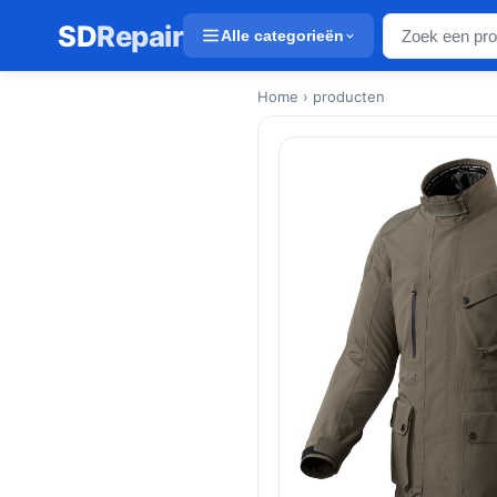
SD
Repair
Alle categorieën
Home
› producten