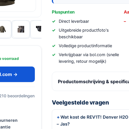
Pluspunten
Aa
Direct leverbaar
Uitgebreide productfoto's
beschikbaar
Volledige productinformatie
Verkrijgbaar via bol.com (snelle
 voorraad
levering, retour mogelijk)
ol.com →
Productomschrijving & specific
 210 beoordelingen
Veelgestelde vragen
Wat kost de REV’IT! Denver H2O
tourneren
– Jas?
antie