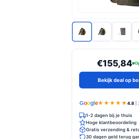
€155,84
Op
Bekijk deal op b
G
o
o
g
l
e
★★★★★
★★★★★
4.8
|
1-2 dagen bij je thuis
Hoge klantbeoordeling
Gratis verzending & re
30 dagen geld terug gar