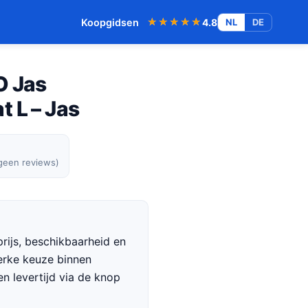
★★★★★
★★★★★
Koopgidsen
4.8
NL
DE
O Jas
 L – Jas
 geen reviews)
rijs, beschikbaarheid en
terke keuze binnen
en levertijd via de knop