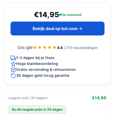
€14,95
Op voorraad
Bekijk deal op bol.com →
G
o
o
g
l
e
★★★★★
★★★★★
4.8
| 210 beoordelingen
1-2 dagen bij je thuis
Hoge klantbeoordeling
Gratis verzending & retourneren
30 dagen geld terug garantie
€14,95
Laagste prijs (30 dagen)
Nu de laagste prijs in 30 dagen