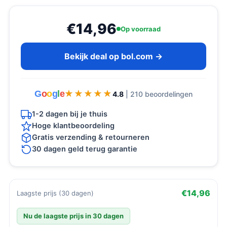
€14,96
Op voorraad
Bekijk deal op bol.com →
G
o
o
g
l
e
★★★★★
★★★★★
4.8
| 210 beoordelingen
1-2 dagen bij je thuis
Hoge klantbeoordeling
Gratis verzending & retourneren
30 dagen geld terug garantie
€14,96
Laagste prijs (30 dagen)
Nu de laagste prijs in 30 dagen