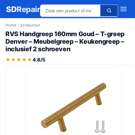
SD
Repair
Home
› producten
RVS Handgreep 160mm Goud – T-greep
Denver – Meubelgreep – Keukengreep –
inclusief 2 schroeven
★★★★★
★★★★★
4.8/5