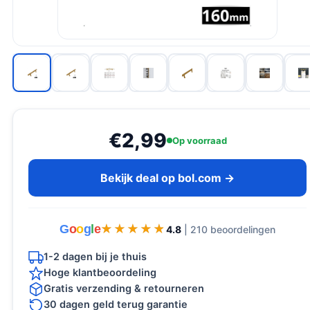
€2,99
Op voorraad
Bekijk deal op bol.com →
G
o
o
g
l
e
★★★★★
★★★★★
4.8
| 210 beoordelingen
1-2 dagen bij je thuis
Hoge klantbeoordeling
Gratis verzending & retourneren
30 dagen geld terug garantie