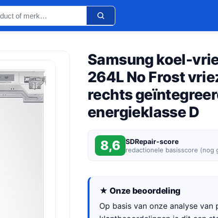
Samsung koel-vri
264L No Frost vri
rechts geïntegree
energieklasse D
SDRepair-score
8,6
redactionele basisscore (nog
★ Onze beoordeling
Op basis van onze analyse van p