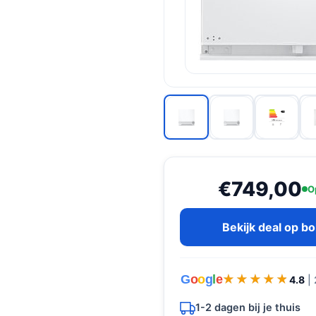
€749,00
O
Bekijk deal op b
G
o
o
g
l
e
★★★★★
★★★★★
4.8
|
1-2 dagen bij je thuis