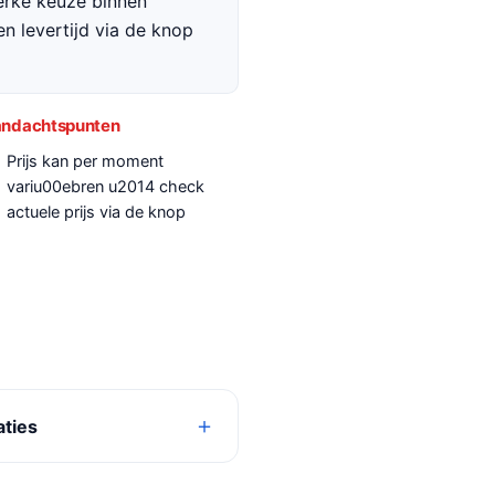
terke keuze binnen
en levertijd via de knop
ndachtspunten
Prijs kan per moment
variu00ebren u2014 check
actuele prijs via de knop
aties