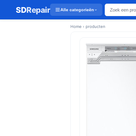
SD
Repair
Alle categorieën
Home
› producten