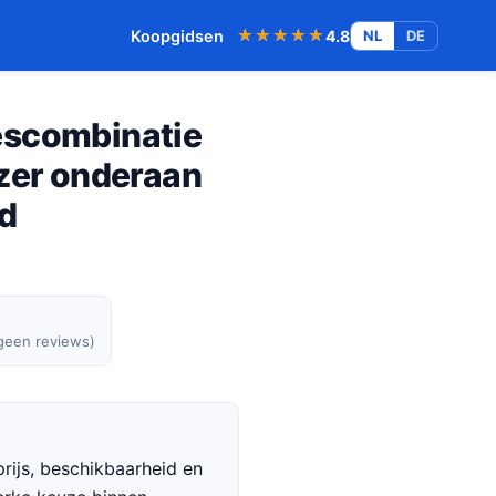
★★★★★
★★★★★
Koopgidsen
4.8
NL
DE
escombinatie
ezer onderaan
rd
 geen reviews)
rijs, beschikbaarheid en