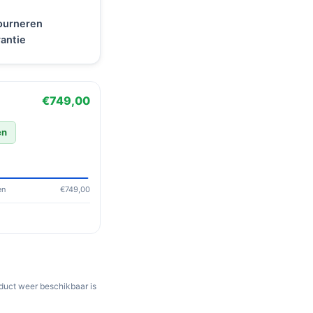
tourneren
antie
€749,00
en
en
€749,00
oduct weer beschikbaar is