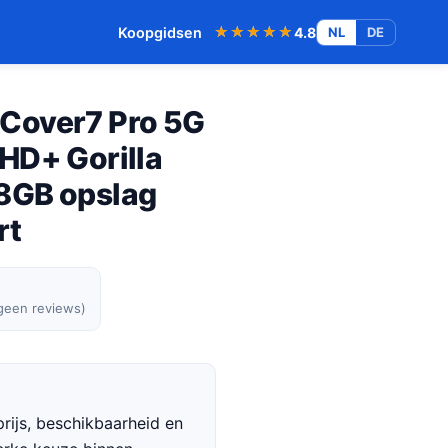
★★★★★
★★★★★
Koopgidsen
4.8
NL
DE
Cover7 Pro 5G
HD+ Gorilla
8GB opslag
rt
 geen reviews)
rijs, beschikbaarheid en