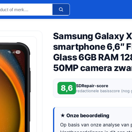
Samsung Galaxy X
smartphone 6,6″ F
Glass 6GB RAM 12
50MP camera zwa
SDRepair-score
8,6
redactionele basisscore (nog
★ Onze beoordeling
Op basis van onze analyse van p