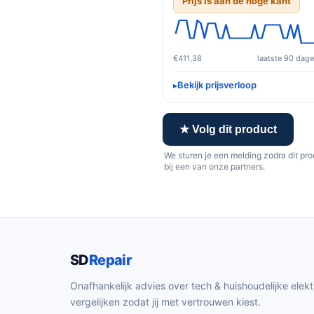
Prijs is aan de hoge kant
€411,38
laatste 90 dag
Bekijk prijsverloop
★ Volg dit product
We sturen je een melding zodra dit pr
bij een van onze partners.
SD
Repair
Onafhankelijk advies over tech & huishoudelijke elekt
vergelijken zodat jij met vertrouwen kiest.