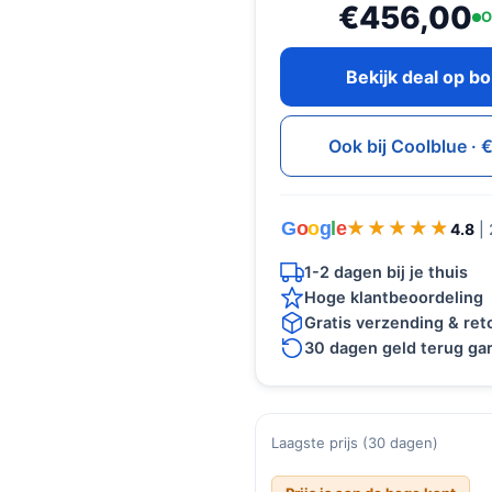
€456,00
O
Bekijk deal op b
Ook bij Coolblue ·
G
o
o
g
l
e
★★★★★
★★★★★
4.8
|
1-2 dagen bij je thuis
Hoge klantbeoordeling
Gratis verzending & re
30 dagen geld terug gar
Laagste prijs (30 dagen)