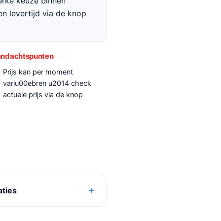
terke keuze binnen
en levertijd via de knop
ndachtspunten
Prijs kan per moment
variu00ebren u2014 check
actuele prijs via de knop
aties