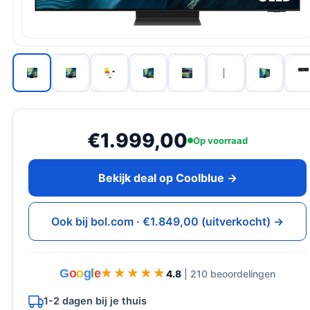
€1.999,00
Op voorraad
Bekijk deal op Coolblue →
Ook bij bol.com · €1.849,00 (uitverkocht) →
G
o
o
g
l
e
★★★★★
★★★★★
4.8
| 210 beoordelingen
1-2 dagen bij je thuis