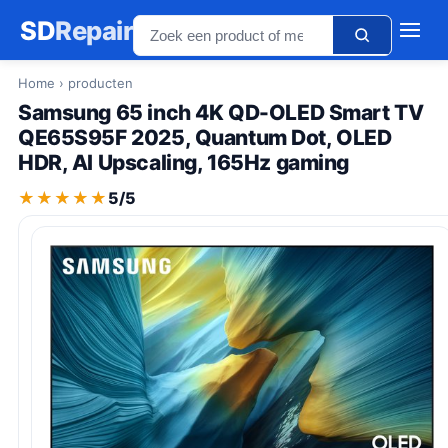
SD
Repair
Home
› producten
Samsung 65 inch 4K QD-OLED Smart TV
QE65S95F 2025, Quantum Dot, OLED
HDR, AI Upscaling, 165Hz gaming
★★★★★
★★★★★
5/5