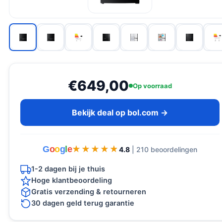
€649,00
Op voorraad
Bekijk deal op bol.com →
G
o
o
g
l
e
★★★★★
★★★★★
4.8
| 210 beoordelingen
1-2 dagen bij je thuis
Hoge klantbeoordeling
Gratis verzending & retourneren
30 dagen geld terug garantie