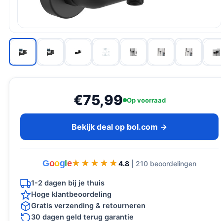
€75,99
Op voorraad
Bekijk deal op bol.com →
G
o
o
g
l
e
★★★★★
★★★★★
4.8
| 210 beoordelingen
1-2 dagen bij je thuis
Hoge klantbeoordeling
Gratis verzending & retourneren
30 dagen geld terug garantie