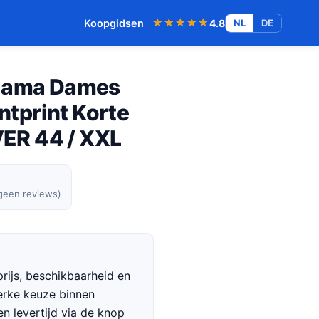
★★★★★
★★★★★
Koopgidsen
4.8
NL
DE
yjama Dames
tprint Korte
ER 44 / XXL
 geen reviews)
rijs, beschikbaarheid en
terke keuze binnen
en levertijd via de knop