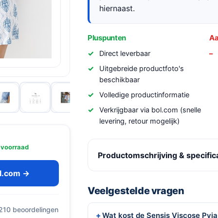
hiernaast.
Pluspunten
Aa
Direct leverbaar
Uitgebreide productfoto's
beschikbaar
Volledige productinformatie
Verkrijgbaar via bol.com (snelle
levering, retour mogelijk)
 voorraad
Productomschrijving & specific
ol.com →
Veelgestelde vragen
 210 beoordelingen
Wat kost de Sensis Viscose Py