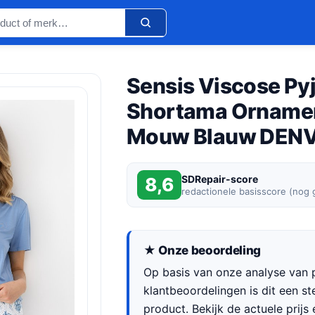
Sensis Viscose P
Shortama Ornamen
Mouw Blauw DENV
SDRepair-score
8,6
redactionele basisscore (nog
★ Onze beoordeling
Op basis van onze analyse van p
klantbeoordelingen is dit een s
product. Bekijk de actuele prijs 