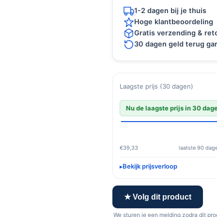
1-2 dagen bij je thuis
Hoge klantbeoordeling
Gratis verzending & re
30 dagen geld terug gar
Laagste prijs (30 dagen)
Nu de laagste prijs in 30 dag
€39,33
laatste 90 dag
Bekijk prijsverloop
★ Volg dit product
We sturen je een melding zodra dit pr