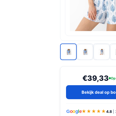
€39,33
Op
Bekijk deal op b
G
o
o
g
l
e
★★★★★
★★★★★
4.8
|