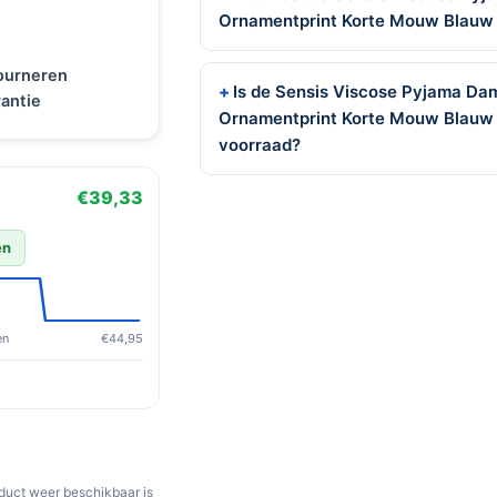
Ornamentprint Korte Mouw Blauw
tourneren
Is de Sensis Viscose Pyjama D
antie
Ornamentprint Korte Mouw Blauw
voorraad?
€39,33
en
en
€44,95
oduct weer beschikbaar is