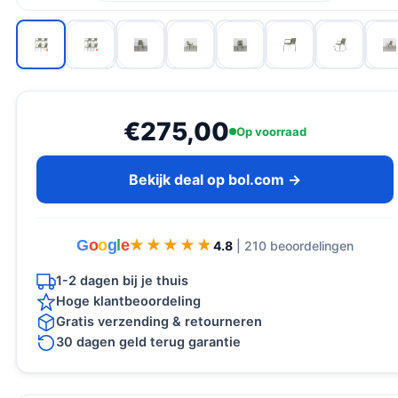
€275,00
Op voorraad
Bekijk deal op bol.com →
G
o
o
g
l
e
★★★★★
★★★★★
4.8
| 210 beoordelingen
1-2 dagen bij je thuis
Hoge klantbeoordeling
Gratis verzending & retourneren
30 dagen geld terug garantie