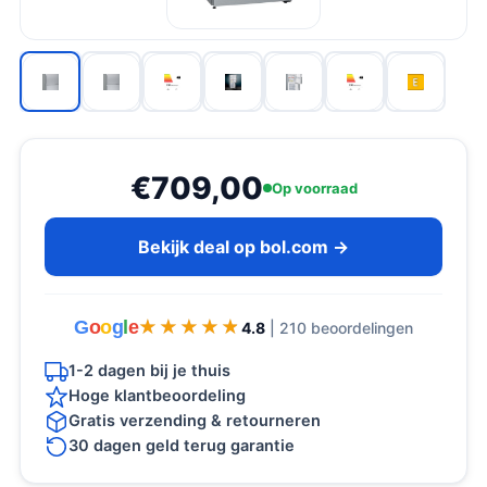
€709,00
Op voorraad
Bekijk deal op bol.com →
G
o
o
g
l
e
★★★★★
★★★★★
4.8
| 210 beoordelingen
1-2 dagen bij je thuis
Hoge klantbeoordeling
Gratis verzending & retourneren
30 dagen geld terug garantie