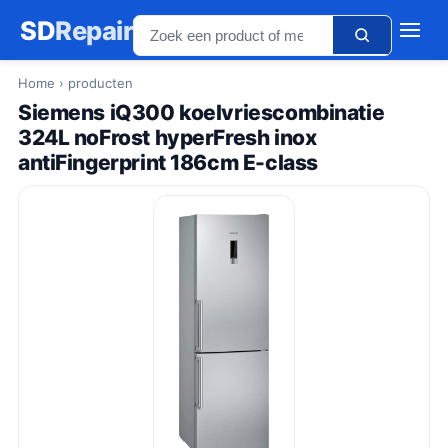
SD
Repair
Home
› producten
Siemens iQ300 koelvriescombinatie
324L noFrost hyperFresh inox
antiFingerprint 186cm E-class