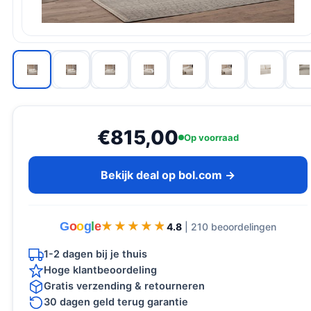
€815,00
Op voorraad
Bekijk deal op bol.com →
G
o
o
g
l
e
★★★★★
★★★★★
4.8
| 210 beoordelingen
1-2 dagen bij je thuis
Hoge klantbeoordeling
Gratis verzending & retourneren
30 dagen geld terug garantie