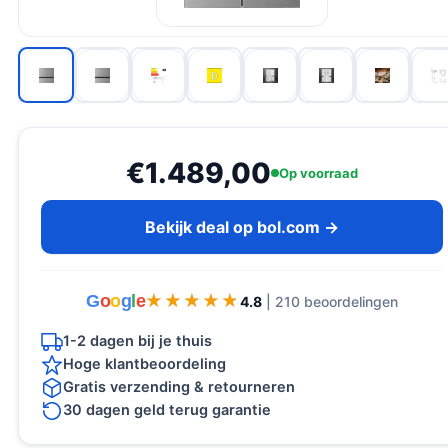
€1.489,00
Op voorraad
Bekijk deal op bol.com →
G
o
o
g
l
e
★★★★★
★★★★★
4.8
| 210 beoordelingen
1-2 dagen bij je thuis
Hoge klantbeoordeling
Gratis verzending & retourneren
30 dagen geld terug garantie