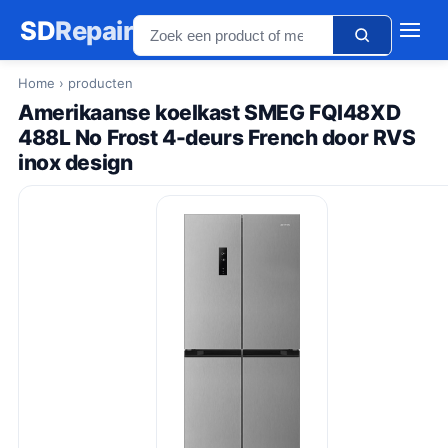
SD
Repair
Home
› producten
Amerikaanse koelkast SMEG FQI48XD
488L No Frost 4-deurs French door RVS
inox design