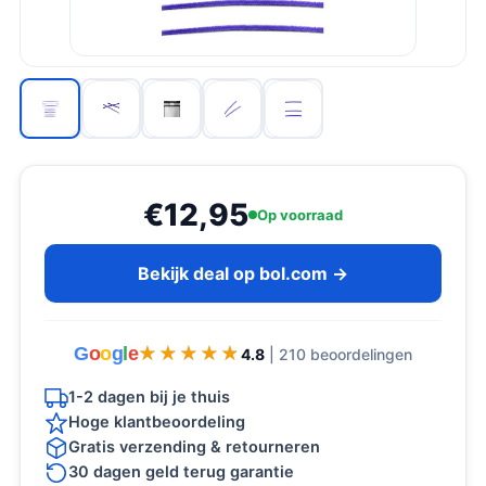
€12,95
Op voorraad
Bekijk deal op bol.com →
G
o
o
g
l
e
★★★★★
★★★★★
4.8
| 210 beoordelingen
1-2 dagen bij je thuis
Hoge klantbeoordeling
Gratis verzending & retourneren
30 dagen geld terug garantie