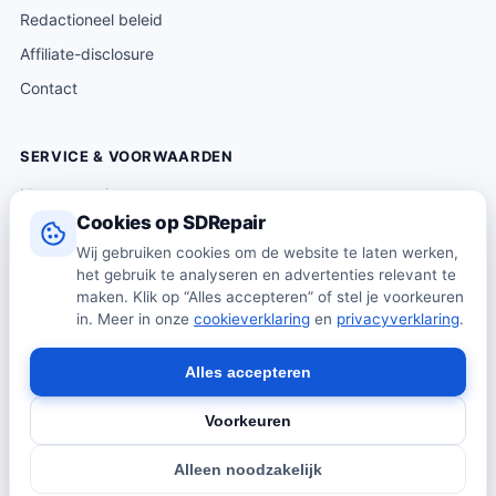
Redactioneel beleid
Affiliate-disclosure
Contact
SERVICE & VOORWAARDEN
Klantenservice
Cookies op SDRepair
Verzending & levering
Wij gebruiken cookies om de website te laten werken,
Retourneren
het gebruik te analyseren en advertenties relevant te
Algemene voorwaarden
maken. Klik op “Alles accepteren” of stel je voorkeuren
in. Meer in onze
cookieverklaring
en
privacyverklaring
.
Privacybeleid
Cookiebeleid
Alles accepteren
Voorkeuren
© 2026 SDRepair · Onafhankelijk vergelijkingsplatform · Wij
Alleen noodzakelijk
verkopen zelf geen producten · Alle prijzen onder voorbehoud.