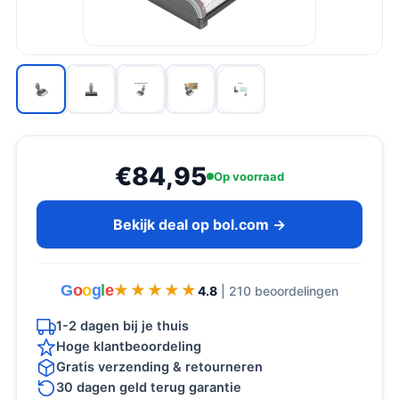
€84,95
Op voorraad
Bekijk deal op bol.com →
G
o
o
g
l
e
★★★★★
★★★★★
4.8
| 210 beoordelingen
1-2 dagen bij je thuis
Hoge klantbeoordeling
Gratis verzending & retourneren
30 dagen geld terug garantie