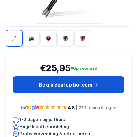
€25,95
Op voorraad
Bekijk deal op bol.com →
G
o
o
g
l
e
★★★★★
★★★★★
4.8
| 210 beoordelingen
1-2 dagen bij je thuis
Hoge klantbeoordeling
Gratis verzending & retourneren