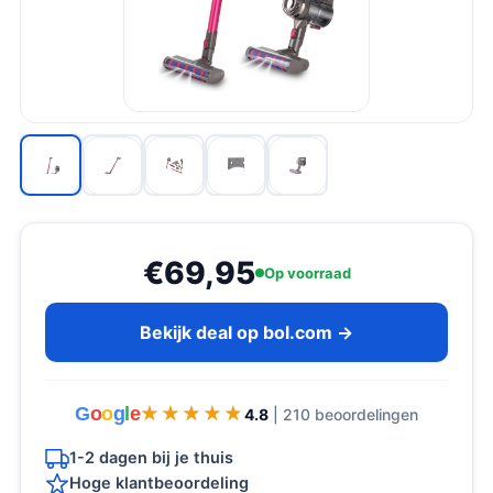
€69,95
Op voorraad
Bekijk deal op bol.com →
G
o
o
g
l
e
★★★★★
★★★★★
4.8
| 210 beoordelingen
1-2 dagen bij je thuis
Hoge klantbeoordeling