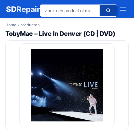
SD
Repair
Home
› producten
TobyMac – Live In Denver (CD | DVD)