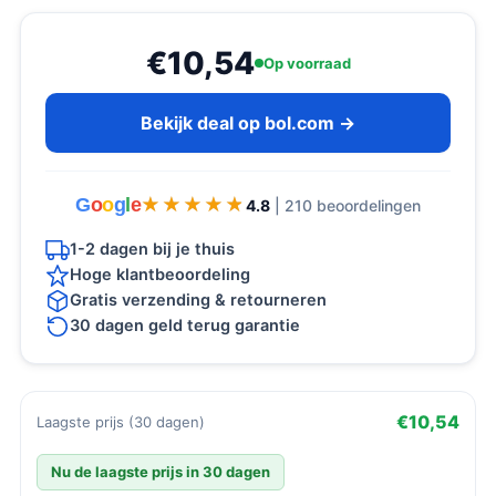
€10,54
Op voorraad
Bekijk deal op bol.com →
G
o
o
g
l
e
★★★★★
★★★★★
4.8
| 210 beoordelingen
1-2 dagen bij je thuis
Hoge klantbeoordeling
Gratis verzending & retourneren
30 dagen geld terug garantie
€10,54
Laagste prijs (30 dagen)
Nu de laagste prijs in 30 dagen