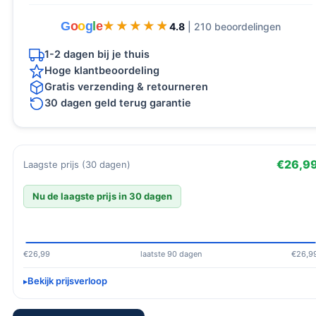
G
o
o
g
l
e
★★★★★
★★★★★
4.8
| 210 beoordelingen
1-2 dagen bij je thuis
Hoge klantbeoordeling
Gratis verzending & retourneren
30 dagen geld terug garantie
€26,9
Laagste prijs (30 dagen)
Nu de laagste prijs in 30 dagen
€26,99
laatste 90 dagen
€26,9
Bekijk prijsverloop