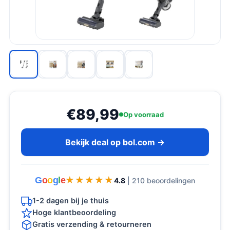
€89,99
Op voorraad
Bekijk deal op bol.com →
G
o
o
g
l
e
★★★★★
★★★★★
4.8
| 210 beoordelingen
1-2 dagen bij je thuis
Hoge klantbeoordeling
Gratis verzending & retourneren