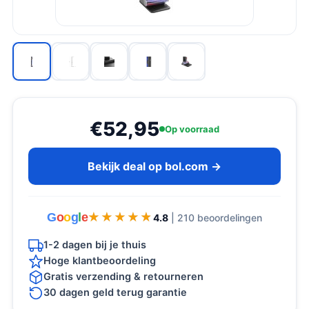
€52,95
Op voorraad
Bekijk deal op bol.com →
G
o
o
g
l
e
★★★★★
★★★★★
4.8
| 210 beoordelingen
1-2 dagen bij je thuis
Hoge klantbeoordeling
Gratis verzending & retourneren
30 dagen geld terug garantie