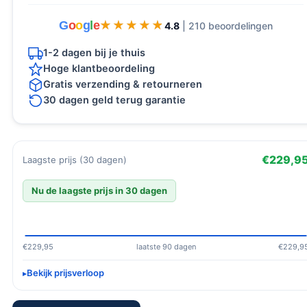
G
o
o
g
l
e
★★★★★
★★★★★
4.8
| 210 beoordelingen
1-2 dagen bij je thuis
Hoge klantbeoordeling
Gratis verzending & retourneren
30 dagen geld terug garantie
€229,9
Laagste prijs (30 dagen)
Nu de laagste prijs in 30 dagen
€229,95
laatste 90 dagen
€229,9
Bekijk prijsverloop