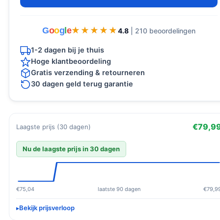
G
o
o
g
l
e
★★★★★
★★★★★
4.8
| 210 beoordelingen
1-2 dagen bij je thuis
Hoge klantbeoordeling
Gratis verzending & retourneren
30 dagen geld terug garantie
€79,9
Laagste prijs (30 dagen)
Nu de laagste prijs in 30 dagen
€75,04
laatste 90 dagen
€79,9
Bekijk prijsverloop